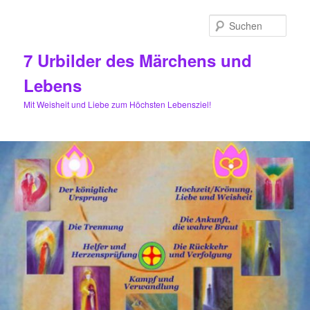
Zum
Zum
primären
sekundären
Such
Inhalt
Inhalt
springen
springen
7 Urbilder des Märchens und
Lebens
Mit Weisheit und Liebe zum Höchsten Lebensziel!