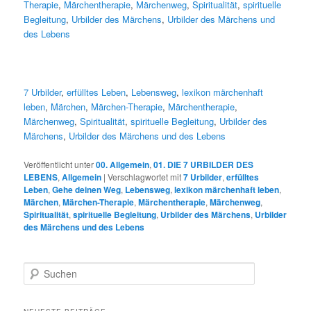
Therapie
,
Märchentherapie
,
Märchenweg
,
Spiritualität
,
spirituelle
Begleitung
,
Urbilder des Märchens
,
Urbilder des Märchens und
des Lebens
7 Urbilder
,
erfülltes Leben
,
Lebensweg
,
lexikon märchenhaft
leben
,
Märchen
,
Märchen-Therapie
,
Märchentherapie
,
Märchenweg
,
Spiritualität
,
spirituelle Begleitung
,
Urbilder des
Märchens
,
Urbilder des Märchens und des Lebens
Veröffentlicht unter
00. Allgemein
,
01. DIE 7 URBILDER DES
LEBENS
,
Allgemein
|
Verschlagwortet mit
7 Urbilder
,
erfülltes
Leben
,
Gehe deinen Weg
,
Lebensweg
,
lexikon märchenhaft leben
,
Märchen
,
Märchen-Therapie
,
Märchentherapie
,
Märchenweg
,
Spiritualität
,
spirituelle Begleitung
,
Urbilder des Märchens
,
Urbilder
des Märchens und des Lebens
S
u
c
h