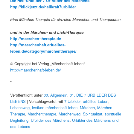
Die Heil-Kraft der 7 Ur-Bilder des Märchens
http://klickjetzt.de/heilkraft7urbilder
Eine Märchen-Therapie für einzelne Menschen und Therapeuten
.
und in der Märchen- und Licht-Therapie:
http://maerchen-therapie.de
http://maerchenhaft.erfuelltes-
leben.de/category/marchentherapie/
© Copyright bei Verlag „Märchenhaft leben“
http://maerchenhaft-leben.de/
*
Veröffentlicht unter
00. Allgemein
,
01. DIE 7 URBILDER DES
LEBENS
| Verschlagwortet mit
7 Urbilder
,
erfülltes Leben
,
Lebensweg
,
lexikon märchenhaft leben
,
Märchen
,
Märchen-
Therapie
,
Märchentherapie
,
Märchenweg
,
Spiritualität
,
spirituelle
Begleitung
,
Urbilder des Märchens
,
Urbilder des Märchens und
des Lebens