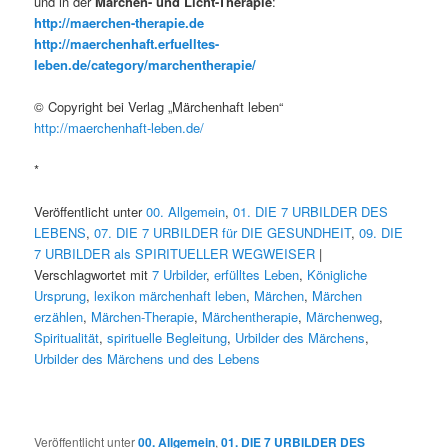
und in der
Märchen- und Licht-Therapie
:
http://maerchen-therapie.de
http://maerchenhaft.erfuelltes-
leben.de/category/marchentherapie/
© Copyright bei Verlag „Märchenhaft leben“
http://maerchenhaft-leben.de/
*
Veröffentlicht unter
00. Allgemein
,
01. DIE 7 URBILDER DES
LEBENS
,
07. DIE 7 URBILDER für DIE GESUNDHEIT
,
09. DIE
7 URBILDER als SPIRITUELLER WEGWEISER
|
Verschlagwortet mit
7 Urbilder
,
erfülltes Leben
,
Königliche
Ursprung
,
lexikon märchenhaft leben
,
Märchen
,
Märchen
erzählen
,
Märchen-Therapie
,
Märchentherapie
,
Märchenweg
,
Spiritualität
,
spirituelle Begleitung
,
Urbilder des Märchens
,
Urbilder des Märchens und des Lebens
Veröffentlicht unter
00. Allgemein
,
01. DIE 7 URBILDER DES