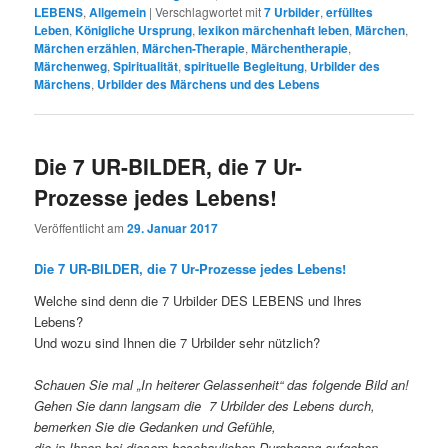
LEBENS
,
Allgemein
|
Verschlagwortet mit
7 Urbilder
,
erfülltes
Leben
,
Königliche Ursprung
,
lexikon märchenhaft leben
,
Märchen
,
Märchen erzählen
,
Märchen-Therapie
,
Märchentherapie
,
Märchenweg
,
Spiritualität
,
spirituelle Begleitung
,
Urbilder des
Märchens
,
Urbilder des Märchens und des Lebens
Die 7 UR-BILDER, die 7 Ur-
Prozesse jedes Lebens!
Veröffentlicht am
29. Januar 2017
Die 7 UR-BILDER, die 7 Ur-Prozesse jedes Lebens!
Welche sind denn die 7 Urbilder DES LEBENS und Ihres
Lebens?
Und wozu sind Ihnen die 7 Urbilder sehr nützlich?
Schauen Sie mal „In heiterer Gelassenheit“ das folgende Bild an!
Gehen Sie dann langsam die 7 Urbilder des Lebens durch,
bemerken Sie die Gedanken und Gefühle,
die in Ihnen bei diesem beschaulichen Durchgang aufgehen,