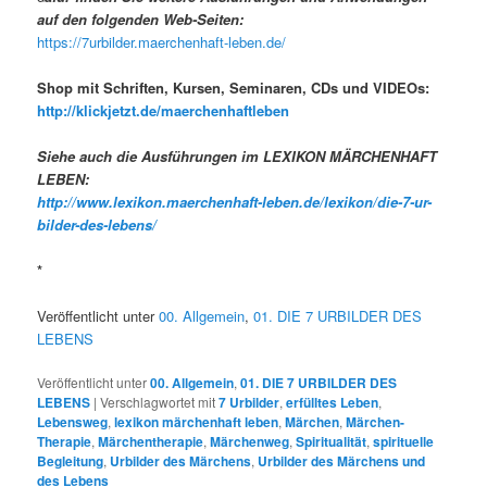
auf den folgenden Web-Seiten:
https://7urbilder.maerchenhaft-leben.de/
Shop mit Schriften, Kursen, Seminaren, CDs und VIDEOs:
http://klickjetzt.de/maerchenhaftleben
Siehe auch die Ausführungen im LEXIKON MÄRCHENHAFT
LEBEN:
http://www.lexikon.maerchenhaft-leben.de/lexikon/die-7-ur-
bilder-des-lebens/
*
Veröffentlicht unter
00. Allgemein
,
01. DIE 7 URBILDER DES
LEBENS
Veröffentlicht unter
00. Allgemein
,
01. DIE 7 URBILDER DES
LEBENS
|
Verschlagwortet mit
7 Urbilder
,
erfülltes Leben
,
Lebensweg
,
lexikon märchenhaft leben
,
Märchen
,
Märchen-
Therapie
,
Märchentherapie
,
Märchenweg
,
Spiritualität
,
spirituelle
Begleitung
,
Urbilder des Märchens
,
Urbilder des Märchens und
des Lebens