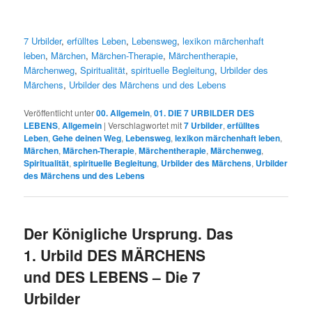
7 Urbilder
,
erfülltes Leben
,
Lebensweg
,
lexikon märchenhaft
leben
,
Märchen
,
Märchen-Therapie
,
Märchentherapie
,
Märchenweg
,
Spiritualität
,
spirituelle Begleitung
,
Urbilder des
Märchens
,
Urbilder des Märchens und des Lebens
Veröffentlicht unter
00. Allgemein
,
01. DIE 7 URBILDER DES
LEBENS
,
Allgemein
|
Verschlagwortet mit
7 Urbilder
,
erfülltes
Leben
,
Gehe deinen Weg
,
Lebensweg
,
lexikon märchenhaft leben
,
Märchen
,
Märchen-Therapie
,
Märchentherapie
,
Märchenweg
,
Spiritualität
,
spirituelle Begleitung
,
Urbilder des Märchens
,
Urbilder
des Märchens und des Lebens
Der Königliche Ursprung. Das
1. Urbild DES MÄRCHENS
und DES LEBENS – Die 7
Urbilder