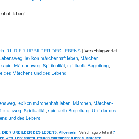
enhaft leben“
in
,
01. DIE 7 URBILDER DES LEBENS
| Verschlagwortet
Lebensweg
,
lexikon märchenhaft leben
,
Märchen
,
erapie
,
Märchenweg
,
Spiritualität
,
spirituelle Begleitung
,
er des Märchens und des Lebens
ensweg
,
lexikon märchenhaft leben
,
Märchen
,
Märchen-
rchenweg
,
Spiritualität
,
spirituelle Begleitung
,
Urbilder des
hens und des Lebens
1. DIE 7 URBILDER DES LEBENS
,
Allgemein
|
Verschlagwortet mit
7
nen Weg
,
Lebensweg
,
lexikon märchenhaft leben
,
Märchen
,