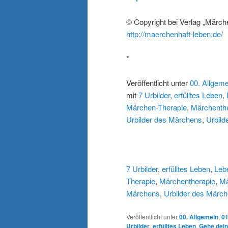
© Copyright bei Verlag „Märch
http://maerchenhaft-leben.de/
*
Veröffentlicht unter
00. Allgeme
mit
7 Urbilder
,
erfülltes Leben
,
Märchen-Therapie
,
Märchenth
Urbilder des Märchens
,
Urbild
7 Urbilder
,
erfülltes Leben
,
Leb
Therapie
,
Märchentherapie
,
Mä
Märchens
,
Urbilder des Märc
Veröffentlicht unter
00. Allgemein
,
0
Urbilder
,
erfülltes Leben
,
Gehe dei