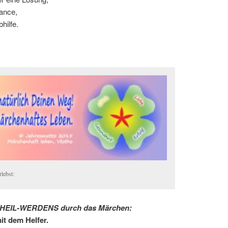
hance,
hilfe.
lebst:
s HEIL-WERDENS
durch das Märchen:
it dem Helfer.