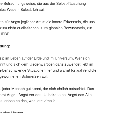
che Betrachtungsweise, die aus der Selbst-Täuschung
ntes Wesen, Selbst, Ich sei.
el für Angst jeglicher Art ist die innere Erkenntnis, die uns
zum nicht-dualistischen, zum globalen Bewusstsein, zur
LIEBE.
ndung:
nzip im Leben auf der Erde und im Universum. Wer sich
rennt und sich dem Gegenwärtigen ganz zuwendet, lebt im
 selber schwierige Situationen her und wärmt fortwährend die
eb gewonnenen Schmerzen auf.
l jeder Mensch gut kennt, der sich ehrlich betrachtet. Das
rst Angst: Angst vor dem Unbekannten, Angst das Alte
zugeben an das, was jetzt dran ist.
er eine Lösung,